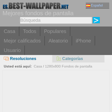
Español
Mejores fondos de pantalla
Casa
Todos
Populares
Mejor calificados
Aleatorio
iPhone
Usuario
Resoluciones
Categorías
Usted está aquí:
Casa
/
1280x800 Fondos de pantalla