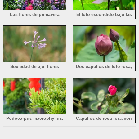
Las flores de primavera
El loto escondido bajo las
están floreciendo, dedaleras
hojas verdes, con pétalos de
moradas
color rosa claro.
Sociedad de ajo, flores
Dos capullos de loto rosa,
moradas.
flores de verano.
Podocarpus macrophyllus,
Capullos de rosa rosa con
hojas verdes
hojas verdes