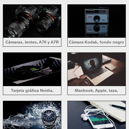
Cámaras, lentes, A7II y A7R
Cámara Kodak, fondo negro
de Sony
Tarjeta gráfica Nvidia,
Macbook, Apple, taza,
ventilador
brumoso