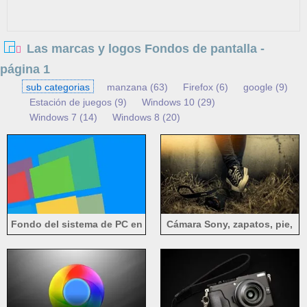
Las marcas y logos Fondos de pantalla -
página 1
sub categorias
manzana (63)
Firefox (6)
google (9)
Estación de juegos (9)
Windows 10 (29)
Windows 7 (14)
Windows 8 (20)
Fondo del sistema de PC en
Cámara Sony, zapatos, pie,
Windows
heno