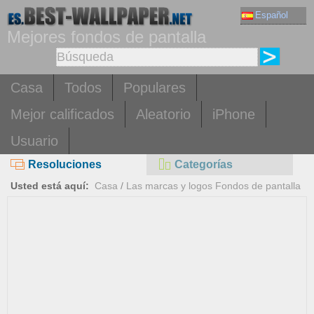
Español
Mejores fondos de pantalla
Casa
Todos
Populares
Mejor calificados
Aleatorio
iPhone
Usuario
Resoluciones
Categorías
Usted está aquí:
Casa
/
Las marcas y logos Fondos de pantalla