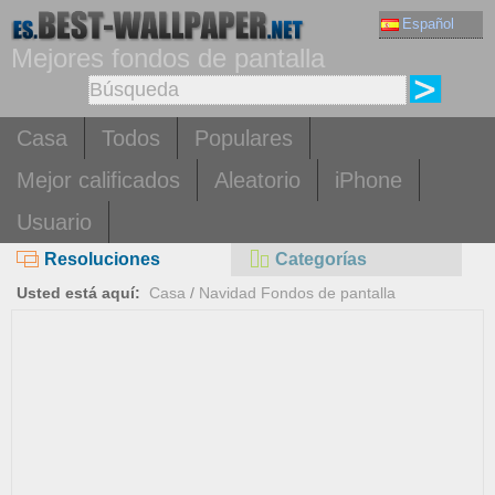
Español
Mejores fondos de pantalla
Casa
Todos
Populares
Mejor calificados
Aleatorio
iPhone
Usuario
Resoluciones
Categorías
Usted está aquí:
Casa
/
Navidad Fondos de pantalla