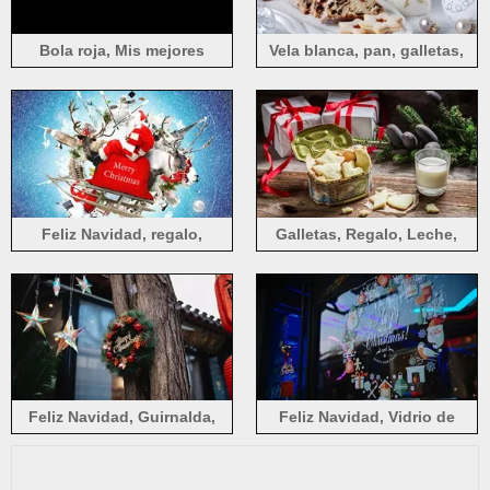
Bola roja, Mis mejores
Vela blanca, pan, galletas,
deseos, fondo negro.
Navidad.
Feliz Navidad, regalo,
Galletas, Regalo, Leche,
mundo, diseño creativo.
Navidad.
Feliz Navidad, Guirnalda,
Feliz Navidad, Vidrio de
Estrellas, Árbol, Decoración
Vidrio