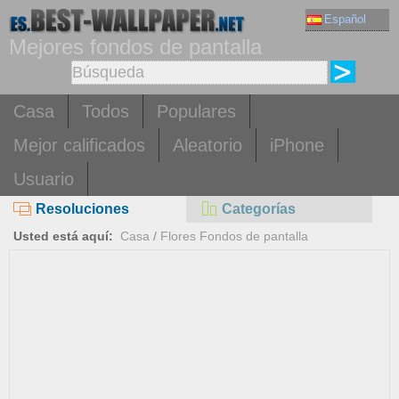
Español
Mejores fondos de pantalla
Casa
Todos
Populares
Mejor calificados
Aleatorio
iPhone
Usuario
Resoluciones
Categorías
Usted está aquí:
Casa
/
Flores Fondos de pantalla