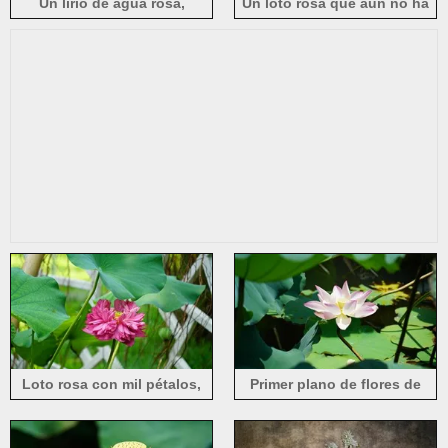
Un lirio de agua rosa,
Un loto rosa que aún no ha
estanque, hojas verdes
florecido por completo
Loto rosa con mil pétalos,
Primer plano de flores de
hojas de loto verdes
loto rosas bajo el sol de
verano