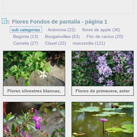
Flores Fondos de pantalla - página 1
sub categorias
Anémona (22)
flores de apple (36)
Begonia (13)
Bougainvillea (63)
Flor de cactus (20)
Camelia (27)
Clavel (32)
manzanilla (121)
flores de la cereza (190)
crisantemo (170)
Clemátide (17)
Flores de trébol (10)
Azafranes (86)
Narcisos (97)
dalia (90)
Margaritas (177)
Delphinium (6)
Equinácea (16)
Eustoma (7)
No me olvides (25)
Fucsia (7)
Geranio (8)
Gerbera (100)
hibiscus mutabilis (29)
hortensia (98)
iris (47)
Ixora (5)
Jazmín (10)
Kosmeya (61)
Flores silvestres blancas,
Flores de primavera, aster
lavanda (82)
lila (88)
Lirio (97)
pétalos, hojas verdes, luz
lirio de los valles (21)
loto (173)
Lupino (17)
solar.
magnolia (36)
Muscari (28)
orquídea (79)
pensamiento (31)
Peonías (110)
Petunias (34)
Phalaenopsis (92)
Flores de ciruelo (48)
Plumeria (19)
Amapolas (120)
ranúnculo (11)
Flores de colza (23)