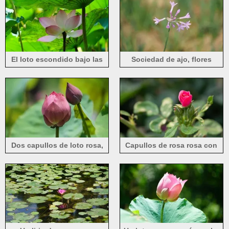
El loto escondido bajo las
Sociedad de ajo, flores
hojas verdes, con pétalos de
moradas.
color rosa claro.
Dos capullos de loto rosa,
Capullos de rosa rosa con
flores de verano.
hojas verdes