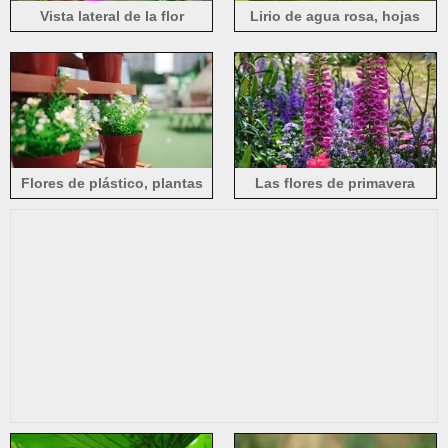
Rododendro (22)
rosa (1206)
Snowdrops (45)
Vista lateral de la flor
Lirio de agua rosa, hojas
girasol (178)
tulipán (757)
nenúfar (137)
Glicinia (21)
morada, Tibouchina
verdes, estanque.
semidecandra
Flores de plástico, plantas
Las flores de primavera
en maceta.
están floreciendo, dedaleras
moradas