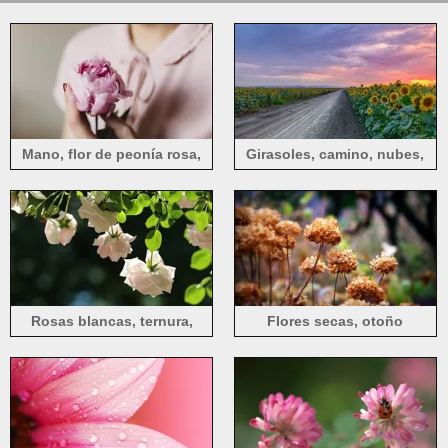
Mano, flor de peonía rosa,
Girasoles, camino, nubes,
pétalos.
puesta del sol
Rosas blancas, ternura,
Flores secas, otoño
hojas verdes