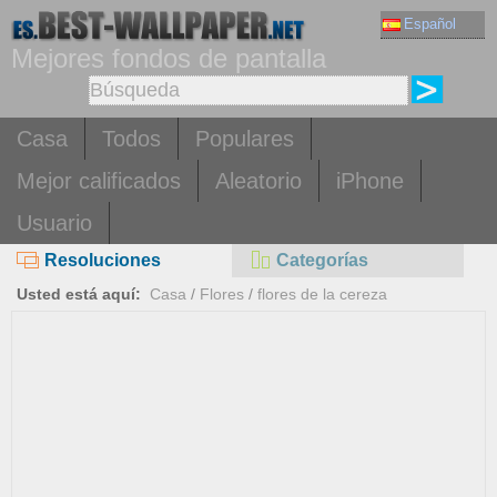
Español
Mejores fondos de pantalla
Casa
Todos
Populares
Mejor calificados
Aleatorio
iPhone
Usuario
Resoluciones
Categorías
Usted está aquí:
Casa
/
Flores
/
flores de la cereza