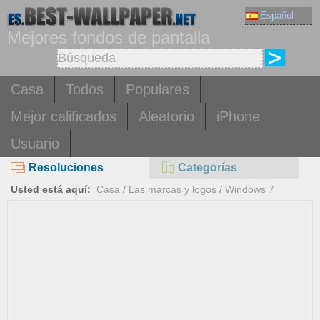
Español
Mejores fondos de pantalla
Casa
Todos
Populares
Mejor calificados
Aleatorio
iPhone
Usuario
Resoluciones
Categorías
Usted está aquí:
Casa
/
Las marcas y logos
/
Windows 7