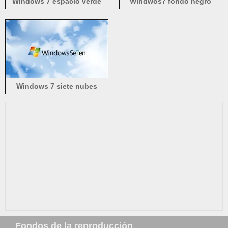
Windows 7 espacio verde
Windwos7 fondo negro
Windows 7 siete nubes
fondos
Fondos de la reproducción